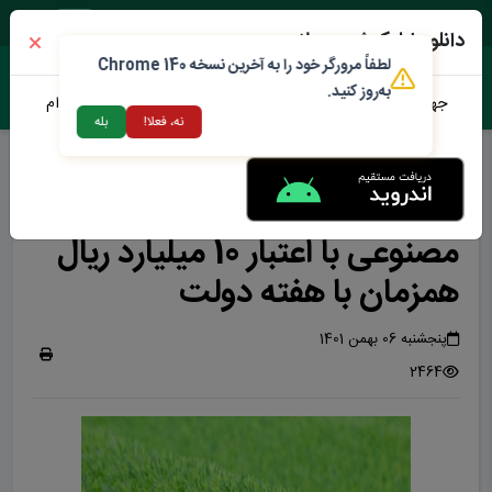
جمعه ۱۶ مرداد ۱۴۰۵
دانلود اپلیکیشن محلات من
لطفاً مرورگر خود را به آخرین نسخه Chrome 140
به‌روز کنید.
جهت دانلود نرم افزار محلات من می توانید از طریق لینک زیر اقدام
نه، فعلا!
بله
نمایید
واحد عمران شهرداری محلات
بهره برداری از دو زمین چمن
مصنوعی با اعتبار 10 میلیارد ریال
همزمان با هفته دولت
پنجشنبه 06 بهمن 1401
2464