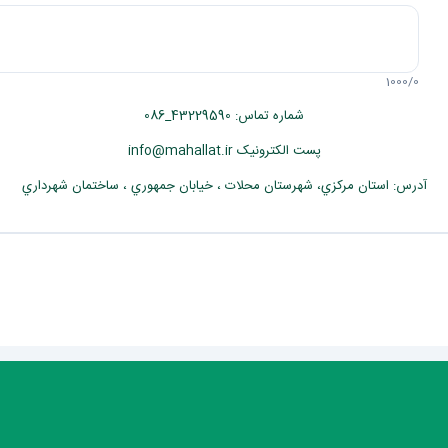
1000
/
0
شماره تماس: 43229590_086
پست الکترونیک info@mahallat.ir
آدرس: استان مرکزي، شهرستان محلات ‏‏‏، خيابان جمهوري ، ساختمان شهرداري