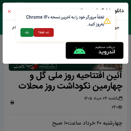
شنبه ۱۷ مرداد ۱۴۰۵
دانلود اپلیکیشن محلات من
لطفاً مرورگر خود را به آخرین نسخه Chrome 140
به‌روز کنید.
جهت دانلود نرم افزار محلات من می توانید از طریق لینک زیر اقدام
نه، فعلا!
بله
نمایید
آئین افتتاحیه روز ملی گل و
چهارمین نکوداشت روز محلات
یکشنبه 24 خرداد 1405
240
چهارشنبه ۲۰ خرداد ساعت۱۰ صبح