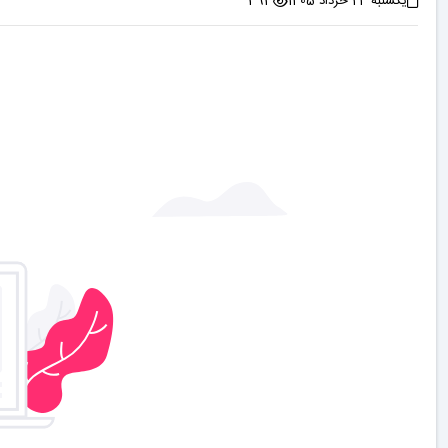
یکشنبه 24 خرداد 1405
393