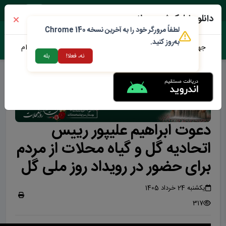
پنجشنبه ۱۵ مرداد ۱۴۰۵
دانلود اپلیکیشن محلات من
لطفاً مرورگر خود را به آخرین نسخه Chrome 140
به‌روز کنید.
جهت دانلود نرم افزار محلات من می توانید از طریق لینک زیر اقدام
نه، فعلا!
بله
نمایید
دعوت ابراهیم علیپور رییس
اتحادیه گل و گیاه محلات از مردم
برای حضور در رویداد روز ملی گل
یکشنبه 24 خرداد 1405
317