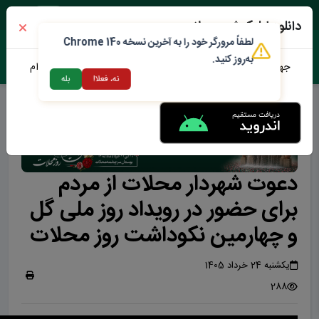
شنبه ۱۷ مرداد ۱۴۰۵
دانلود اپلیکیشن محلات من
لطفاً مرورگر خود را به آخرین نسخه Chrome 140
به‌روز کنید.
جهت دانلود نرم افزار محلات من می توانید از طریق لینک زیر اقدام
نه، فعلا!
بله
نمایید
دعوت شهردار محلات از مردم
برای حضور در رویداد روز ملی گل
و چهارمین نکوداشت روز محلات
یکشنبه 24 خرداد 1405
288