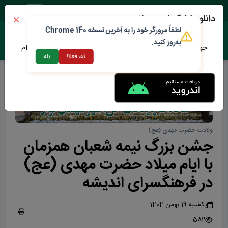
دوشنبه ۱۹ مرداد ۱۴۰۵
دانلود اپلیکیشن محلات من
لطفاً مرورگر خود را به آخرین نسخه Chrome 140
به‌روز کنید.
جهت دانلود نرم افزار محلات من می توانید از طریق لینک زیر اقدام
نه، فعلا!
بله
نمایید
ولادت حضرت مهدی (عج)
جشن بزرگ نیمه شعبان همزمان
با ایام میلاد حضرت مهدی (عج)
در فرهنگسرای اندیشه
یکشنبه 19 بهمن 1404
582