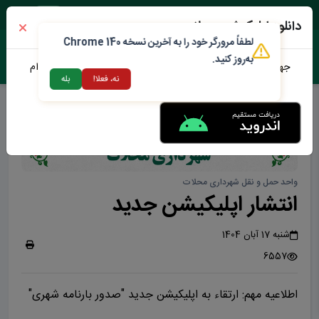
جمعه ۱۶ مرداد ۱۴۰۵
دانلود اپلیکیشن محلات من
لطفاً مرورگر خود را به آخرین نسخه Chrome 140
به‌روز کنید.
جهت دانلود نرم افزار محلات من می توانید از طریق لینک زیر اقدام
نه، فعلا!
بله
نمایید
واحد حمل و نقل شهرداری محلات
انتشار اپلیکیشن جدید
شنبه 17 آبان 1404
6557
اطلاعیه مهم: ارتقاء به اپلیکیشن جدید "صدور بارنامه شهری"