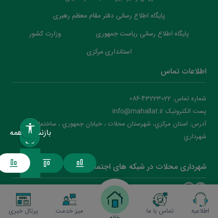
پایگاه اطلاع رسانی دفتر مقام معظم رهبری
پایگاه اطلاع رسانی ریاست جمهوری
وزارت کشور
استانداری مرکزی
اطلاعات تماس
شماره تماس: 43223022-086
پست الکترونیک info@mahallat.ir
آدرس: استان مرکزي، شهرستان محلات ‌‌‌، خيابان جمهوري ، ساختمان
بازنشانی همه
شهرداري
شهرداری محلات در شبکه های اجتماعی
اطلاعیه
تماس با ما
میز خدمت
پرتال خبری
شهرداری محلات
2026
(نسخه )
خانه