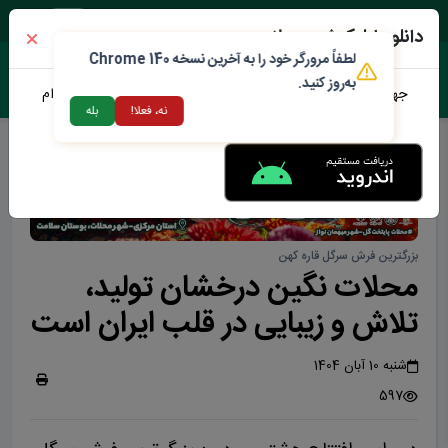
پنجشنبه ۱۵ مرداد ۱۴۰۵
دانلود اپلیکیشن محلات من
لطفاً مرورگر خود را به آخرین نسخه Chrome 140
به‌روز کنید.
جهت دانلود نرم افزار محلات من می توانید از طریق لینک زیر اقدام
نه، فعلا!
بله
نمایید
بزرگترین فرش سرگل قاره کهن
محلات نگین درخشان تولید،
تلاش و زیبایی در قلب ایران است
شنبه 10 آبان 1404
597