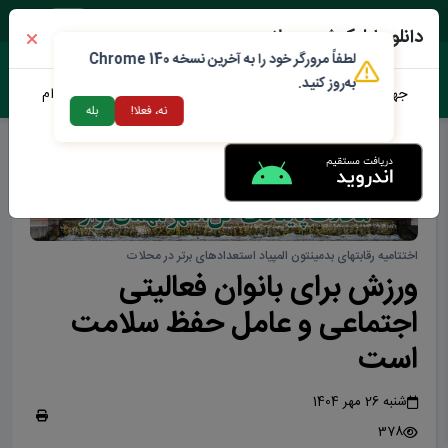
شنبه ۱۷ مرداد ۱۴۰۵
دانلود اپلیکیشن محلات من
لطفاً مرورگر خود را به آخرین نسخه Chrome 140
به‌روز کنید.
جهت دانلود نرم افزار محلات من می توانید از طریق لینک زیر اقدام
نه، فعلا!
بله
نمایید
اختتامیه رقابتهای بدمینتون المپیاد استعدادهای برتر در محلات
ورزش برای بانوان فعالیتی
اجتماعی و عامل حفظ سلامت
است
شنبه 26 مهر 1404
378