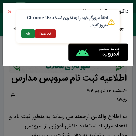
پنجشنبه ۱۵ مرداد ۱۴۰۵
دانلود اپلیکیشن محلات من
لطفاً مرورگر خود را به آخرین نسخه Chrome 140
به‌روز کنید.
جهت دانلود نرم افزار محلات من می توانید از طریق لینک زیر اقدام
نه، فعلا!
بله
نمایید
اطلاعیه ثبت نام سرویس مدارس
دوشنبه 03 شهریور 1404
961
به اطلاع والدین ارجمند می رساند به منظور ثبت نام و
انعقاد قرارداد استفاده دانش آموزان از سرویس
مدارس می توانند به دفتر شرکت سیر و سفر