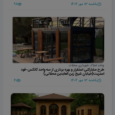
یکشنبه 13 مهر 1404
98
واحد املاک شهرداری محلات
طرح مشارکتی استقرار و بهره برداری از سه واحد کانکس-فود
استریت(خیابان شیخ زین العابدین محلاتی)
یکشنبه 13 مهر 1404
61