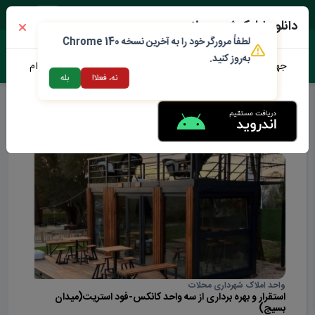
جمعه ۱۶ مرداد ۱۴۰۵
دانلود اپلیکیشن محلات من
لطفاً مرورگر خود را به آخرین نسخه Chrome 140
به‌روز کنید.
جهت دانلود نرم افزار محلات من می توانید از طریق لینک زیر اقدام
نه، فعلا!
بله
نمایید
فرصت های سرمایه گذاری
واحد املاک شهرداری محلات
استقرار و بهره برداری از سه واحد کانکس-فود استریت(میدان
بسیج)