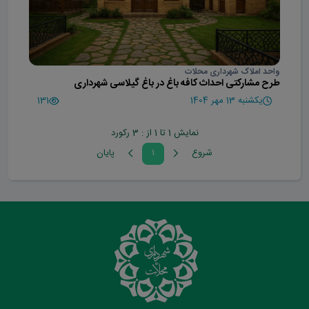
واحد املاک شهرداری محلات
طرح مشارکتی احداث کافه باغ در باغ گیلاسی شهرداری
یکشنبه 13 مهر 1404
131
نمایش 1 تا 1 از : 3 رکورد
شروع
۱
پايان